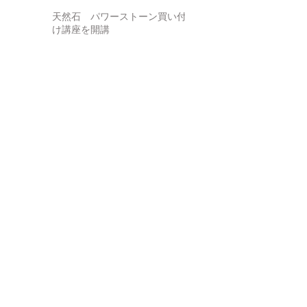
タクシン 6月
天然石 パワーストーン買い付
け講座を開講
ジュエリー制作講座、及び無料
宝石鑑別講座を開催
夏休み子供企画宝石キャンドル
の作成
無料宝石鑑別セミナーを開催
5月２３日に第一回ジュエリー制