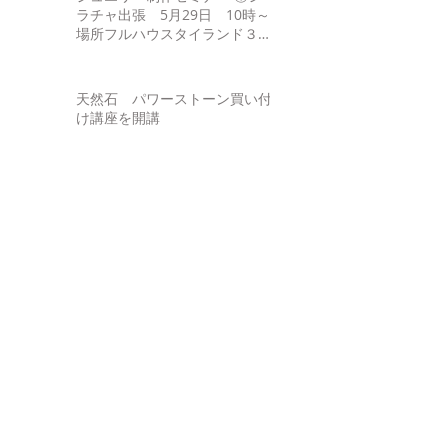
ラチャ出張 5月29日 10時～
場所フルハウスタイランド３
Fhttp://www.fullhouse-
thai.asia/gaiyou.html ②サパン
タクシン 6月
天然石 パワーストーン買い付
け講座を開講
ジュエリー制作講座、及び無料
宝石鑑別講座を開催
夏休み子供企画宝石キャンドル
の作成
無料宝石鑑別セミナーを開催