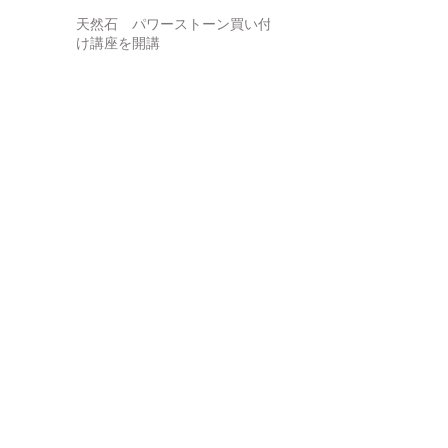
タクシン 6月
天然石 パワーストーン買い付
け講座を開講
ジュエリー制作講座、及び無料
宝石鑑別講座を開催
夏休み子供企画宝石キャンドル
の作成
無料宝石鑑別セミナーを開催
5月２３日に第一回ジュエリー制