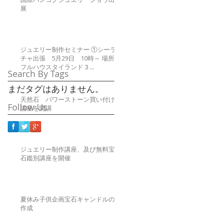
展
ジュエリー制作セミナー ①シーラ
チャ出張 5月29日 10時～ 場所
フルハウスタイランド３
Search By Tags
Fhttp://www.fullhouse-
thai.asia/gaiyou.html ②サパンタク
まだタグはありません。
シン 6月
天然石 パワーストーン買い付け
Follow Us
講座を開講
ジュエリー制作講座、及び無料宝
石鑑別講座を開催
夏休み子供企画宝石キャンドルの
作成