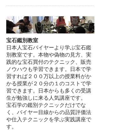
宝石鑑別教室
日本人宝石バイヤーより学ぶ宝石鑑
別教室です。本物や偽物の見方、実
践的な宝石買付のテクニック、販売
ノウハウも学習できます。日本で学
習すれば２００万以上の授業料がか
かる授業が２０分の１のコストで学
習できます。日本からも多くの受講
生が勉強しに来る人気講座です。
​宝石学の鑑別テクニックだけでな
く、バイヤー目線からの品質評価法
や仕入テクニックを学ぶ実践講座で
す。