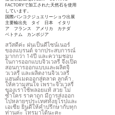
FACTORYで加工された天然石を使用
しています。
国際バンコクジュエリーショウ出展
主要輸出先 タイ 日本 イタリ
ア フランス アメリカ カナダ
ベトナム カンボジア
สวัสดีค่ะ ฝนเป็นดีไซน์เนอร์
ของแบรนด์ จากประสบการณ์
มากกว่า 14ปี และความชอบ
ในการออกแบบจิวเวลรี่ จึงเปิด
สอนการออกแบบและผลิตจิ
วเวลรี่ และผลิตงานจิวเวลรี่
แฮนด์เมดออกสู่ตลาด ลูกค้า
ให้ความสนใจ เพราะจิวเวลรี่
ของเราใช้พลอยแท้ สวย ไม่
ซ้ำใคร ราคาถูก มีการส่งออก
ไปหลายๆประเทศทั้งยุโรปและ
เอเซีย ยินดีให้คำปรึกษากับทุก
ท่านค่ะ โทรมาได้นะคะ