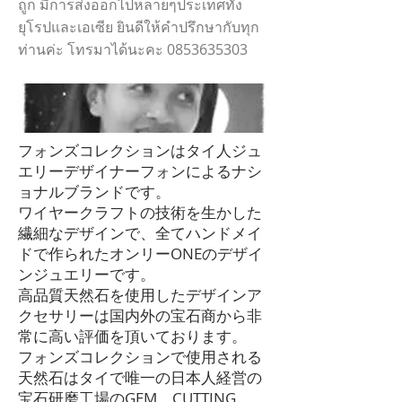
ถูก มีการส่งออกไปหลายๆประเทศทั้ง
ยุโรปและเอเซีย ยินดีให้คำปรึกษากับทุก
ท่านค่ะ โทรมาได้นะคะ
0853635303
フォンズコレクションはタイ人ジュ
エリーデザイナーフォンによるナシ
ョナルブランドです。
ワイヤークラフトの技術を生かした
繊細なデザインで、全てハンドメイ
ドで作られたオンリーONEのデザイ
ンジュエリーです。
高品質天然石を使用したデザインア
クセサリーは国内外の宝石商から非
常に高い評価を頂いております。
フォンズコレクションで使用される
天然石はタイで唯一の日本人経営の
宝石研磨工場のGEM CUTTING