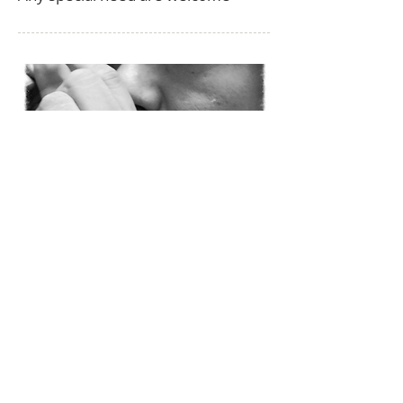
赤池 紳弘
宝石鑑別スクール講師
アメリカ宝石学協会GIA GG資格者
２００１年 大手宝石鑑別機関の全国宝
石学協会を退職
２００２年 バンコクのタイ系宝石商社
CREATIVE GEMにて日本市場を担当
２００４年 バンコクに宝石研磨工場
GEM CUTTING FACTORYを設立
２００８年 宝石鑑別スクール設立 宝
石学の普及のため後進の指導に当たる
２００９年 国際バンコクジュエリーシ
ョウ初出展
２０１２年 FONS COLLECTION設立
タイ小売業に進出