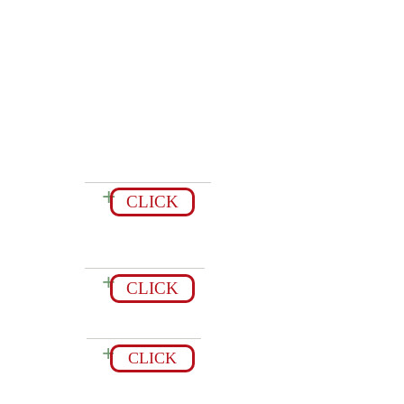
Our Product พลอย
+
CLICK
Online shopping Gem
stone ขายจิวเวลรี่
+
CLICK
Gem Cutting Factory
+
CLICK
宝石鑑別講座