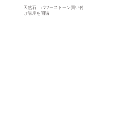
タクシン 6月
天然石 パワーストーン買い付
け講座を開講
ジュエリー制作講座、及び無料
宝石鑑別講座を開催
夏休み子供企画宝石キャンドル
の作成
無料宝石鑑別セミナーを開催
5月２３日に第一回ジュエリー制